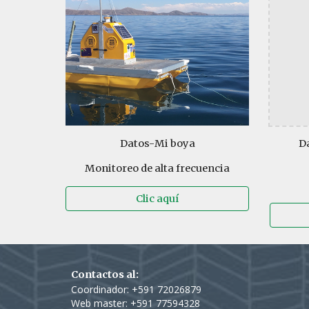
Datos-
Mi boya
D
Monitoreo de alta frecuencia
Clic aquí
Contactos al:
Coordinador: +591 72026879
Web master: +591 77
594328