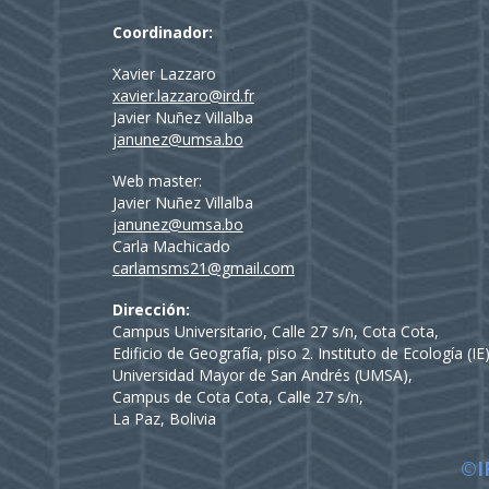
Coordinador:
Xavier Lazzaro
xavier.lazzaro@ird.fr
Javier Nuñez Villalba
janunez@umsa.bo
Web master:
Javier Nuñez Villalba
janunez@umsa.bo
Carla Machicado
carlamsms21@gmail.com
Dirección:
Campus Universitario, Calle 27 s/n, Cota Cota,
Edificio de Geografía, piso 2. Instituto de Ecología (I
Universidad Mayor de San Andrés (UMSA),
Campus de Cota Cota, Calle 27 s/n,
La Paz, Bolivia
©I