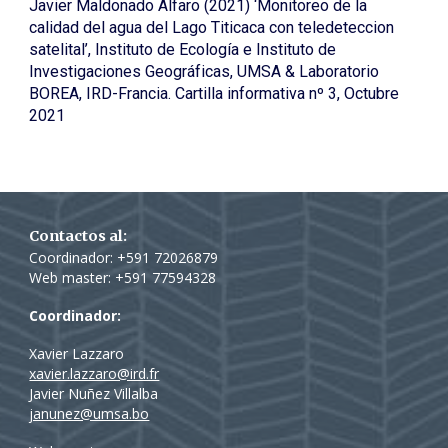
Javier Maldonado Alfaro (2021) ‘Monitoreo de la
calidad del agua del Lago Titicaca con teledeteccion
satelital’, Instituto de Ecología e Instituto de
Investigaciones Geográficas, UMSA & Laboratorio
BOREA, IRD-Francia. Cartilla informativa nº 3, Octubre
2021
Contactos al:
Coordinador: +591 72026879
Web master: +591 77
594328
Coordinador:
Xavier Lazzaro
xavier.lazzaro@ird.fr
Javier Nuñez Villalba
janunez@umsa.bo