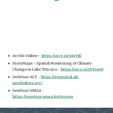
ArcGis Online -
https://arcg.is/G4yHK
StoryMaps - Spatial Monitoring of Climate
Change in Lake Titicaca -
https://arcg.is/10Truv0
GeoVisor ALT -
https://geoportal.alt-
perubolivia.org/
GeoVisor UMSA -
https://geovisor.umsa.bo/visores