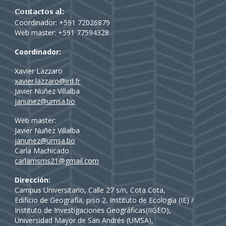
Contactos al:
Coordinador: +591 72026879
Web master: +591 77
594328
Coordinador:
Xavier Lazzaro
xavier.lazzaro@ird.fr
Javier Nuñez Villalba
janunez@umsa.bo
Web master:
Javier Nuñez Villalba
janunez@umsa.bo
Carla Machicado
carlamsms21@gmail.com
Dirección:
Campus Universitario, Calle 27 s/n, Cota Cota,
Edificio de Geografía, piso 2. Instituto de Ecología (IE) /
Instituto de Investigaciones Geográficas(IIGEO),
Universidad Mayor de San Andrés (UMSA),