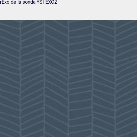
KorExo de la sonda YSI EXO2