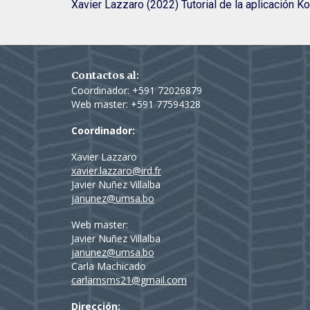
Xavier Lazzaro (2022) Tutorial de la aplicación 
Contactos al:
Coordinador: +591 72026879
Web master: +591 77
594328
Coordinador:
Xavier Lazzaro
xavier.lazzaro@ird.fr
Javier Nuñez Villalba
janunez@umsa.bo
Web master:
Javier Nuñez Villalba
janunez@umsa.bo
Carla Machicado
carlamsms21@gmail.com
Dirección: