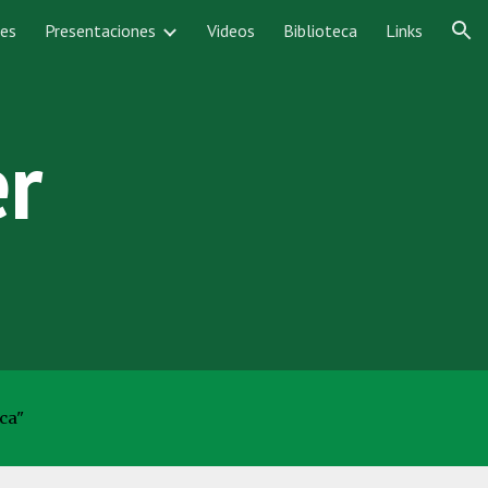
nes
Presentaciones
Videos
Biblioteca
Links
ion
er
ca"