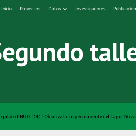
Inicio
Proyectos
Datos
Investigadores
Publicacio
ip to main content
Skip to navigat
Segundo
tall
cto piloto PNUD "OLT-Observatorio permanente del Lago Titica