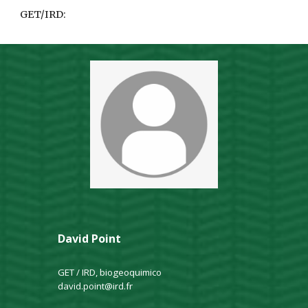
GET/IRD:
David Point
GET / IRD, biogeoquimico
david.point@ird.fr